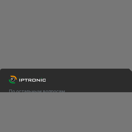
По остальным вопросам
info@iptronic.ru
Техподдержка
support@iptronic.ru
О компании