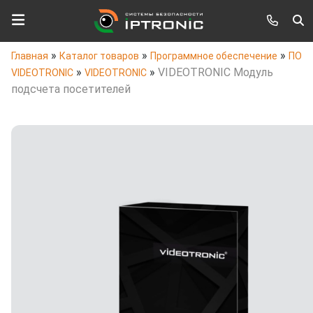
»
»
»
Главная
Каталог товаров
Программное обеспечение
ПО
»
»
VIDEOTRONIC Модуль
VIDEOTRONIC
VIDEOTRONIC
подсчета посетителей