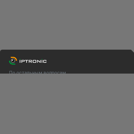
По остальным вопросам
info@iptronic.ru
Техподдержка
support@iptronic.ru
О компании