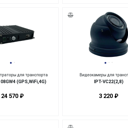
траторы для транспорта
Видеокамеры для транс
108GW4 (GPS,WiFi,4G)
IPT-VC22(2,8)
24 570 ₽
3 220 ₽