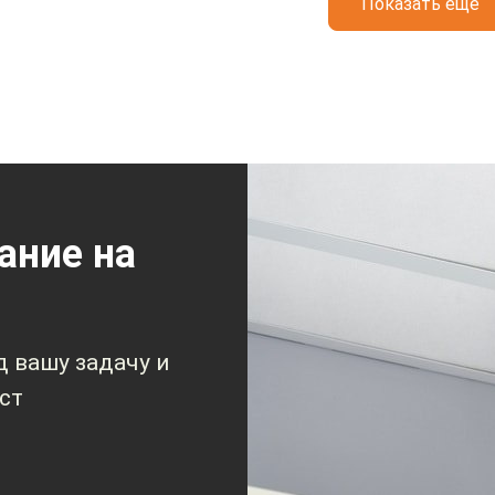
Показать ещё
ание на
 вашу задачу и
ст