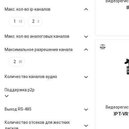
Видеорегис
I
Макс. кол-во ip-каналов
1
2
12
5
Макс. кол-во аналоговых каналов
Максимальное разрешение канала
2
20
Количество каналов аудио
Поддержка p2p
Видеорегис
Выход RS-485
IPT-VR
Количество отсеков для жестких
дисков