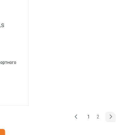
ортного
(текущая)
1
2