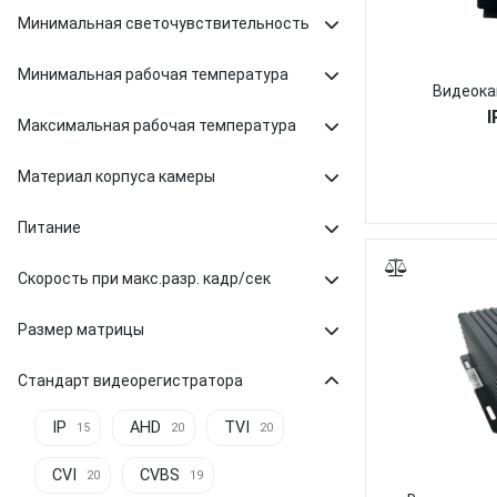
Минимальная светочувствительность
Минимальная рабочая температура
Видеока
I
Максимальная рабочая температура
Материал корпуса камеры
Питание
Скорость при макс.разр. кадр/сек
Размер матрицы
Стандарт видеорегистратора
IP
AHD
TVI
15
20
20
CVI
CVBS
20
19