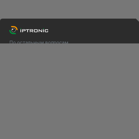
По остальным вопросам
info@iptronic.ru
Техподдержка
support@iptronic.ru
О компании
Каталог
Для клиентов