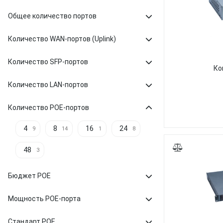
Общее количество портов
Количество WAN-портов (Uplink)
Количество SFP-портов
Ко
Количество LAN-портов
Количество POE-портов
4
8
16
24
9
14
1
8
48
3
Бюджет POE
Мощность POE-порта
Стандарт POE