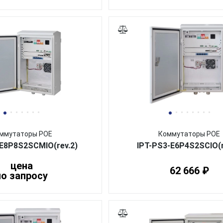
ммутаторы POE
Коммутаторы POE
E8P8S2SCMIO(rev.2)
IPT-PS3-E6P4S2SCIO(r
цена
62 666 ₽
по запросу