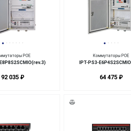
ммутаторы POE
Коммутаторы POE
E8P8S2SCMIO(rev.3)
IPT-PS3-E6P4S2SCMIO
92 035 ₽
64 475 ₽