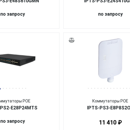
-PS3-E48S610GMN
IPTS-PS3-E24S410
по запросу
по запросу
ммутаторы POE
Коммутаторы POE
-PS2-E28P24MTS
IPTS-PS3-E8P8S2
по запросу
11 410 ₽