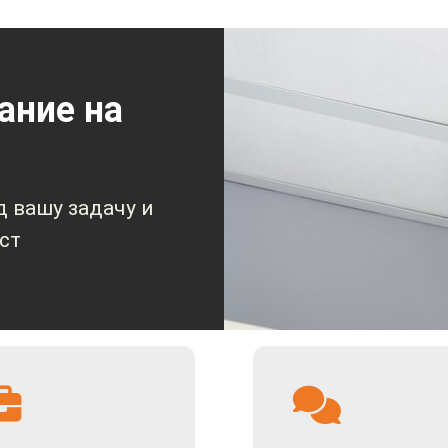
ание на
 вашу задачу и
ст