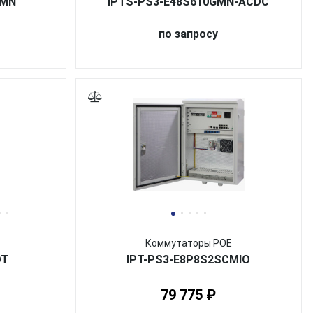
GMN
IPTS-PS3-E48S610GMN-ACDC
по запросу
Коммутаторы POE
OT
IPT-PS3-E8P8S2SCMIO
79 775 ₽