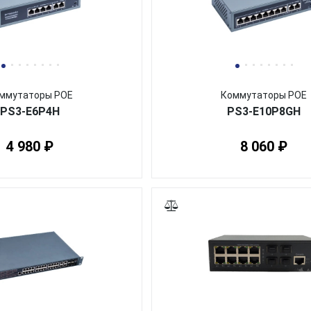
ммутаторы POE
Коммутаторы POE
PS3-E6P4H
PS3-E10P8GH
4 980 ₽
8 060 ₽