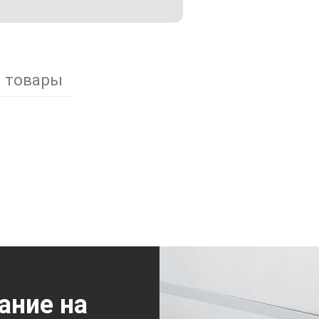
 товары
ание на