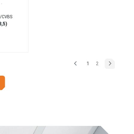
I/CVBS
,5)
(текущая)
1
2