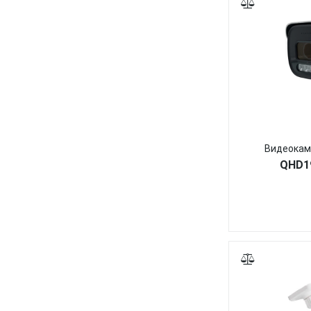
Видеокам
QHD19