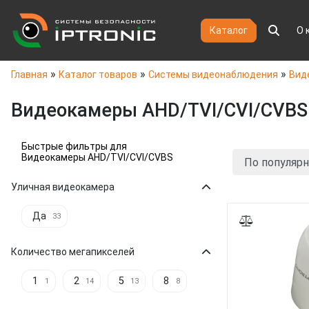
Каталог
О 
»
»
»
Главная
Каталог товаров
Системы видеонаблюдения
Вид
Видеокамеры AHD/TVI/CVI/CVBS
Быстрые фильтры для
Видеокамеры AHD/TVI/CVI/CVBS
Уличная видеокамера
Да
33
Количество мегапикселей
1
2
5
8
1
14
13
8