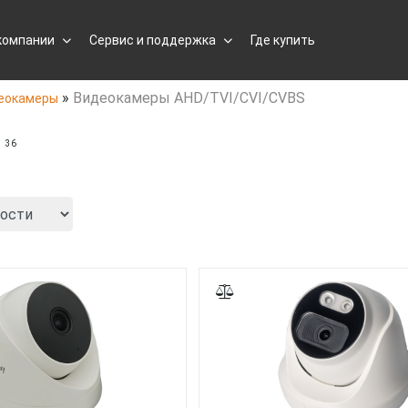
компании
Сервис и поддержка
Где купить
»
Видеокамеры AHD/TVI/CVI/CVBS
еокамеры
36