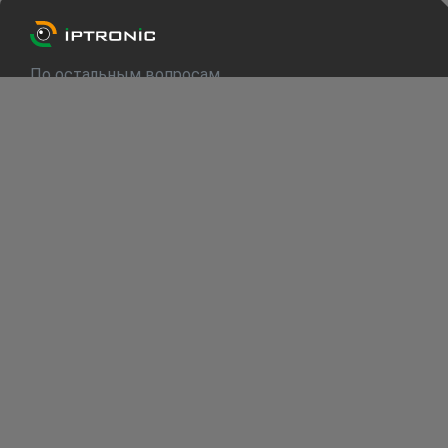
По остальным вопросам
info@iptronic.ru
Техподдержка
support@iptronic.ru
О компании
Каталог
Для клиентов