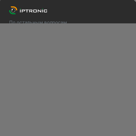
По остальным вопросам
info@iptronic.ru
Техподдержка
support@iptronic.ru
О компании
Каталог
Для клиентов