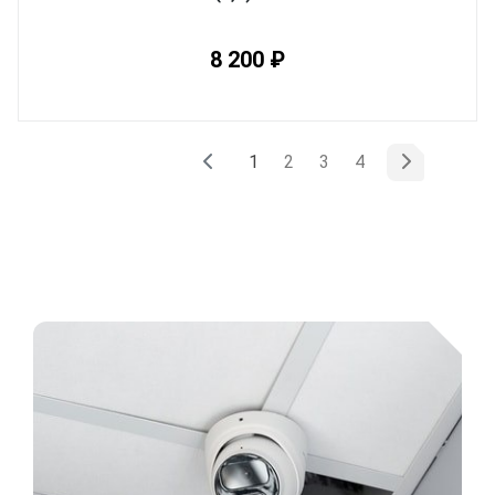
8 200 ₽
(текущая)
1
2
3
4