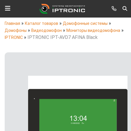
»
»
»
Главная
Каталог товаров
Домофонные системы
»
»
»
Домофоны
Видеодомофон
Мониторы видеодомофона
»
IPTRONIC IPT-AVD7 AFINA Black
IPTRONIC