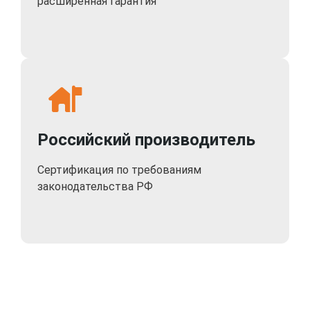
расширенная гарантия
Удобный монтаж
Компактный малогабаритный блок питания помещается в стандартный
подрозетник.
Пластина для настенного монтажа монитора подходит для
стандартного квадратного и круглого подрозетника. Не надо сверлить
доп. отверстия.
Российский производитель
Сертификация по требованиям
законодательства РФ