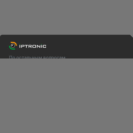
По остальным вопросам
info@iptronic.ru
Техподдержка
support@iptronic.ru
О компании
Каталог