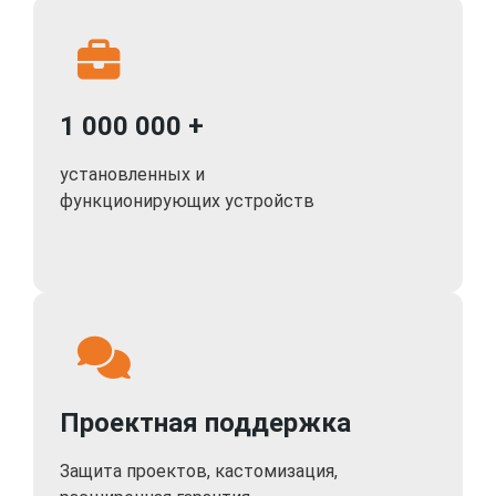
Аналоговые панели и камеры с разрешением D1, 960H, 1,3 и 2 Мп.
Подъездный домофон с координатной системой адресации абонентов
(Визит, Цифрал, Элтис, Метаком)
1 000 000 +
Подъездный домофон с цифровой линейной системой адресации
абонентов (Proel, Laskomex, Keyman-Polylock, Маршал-Raikmann и
установленных и
Метаком)
функционирующих устройств
Детектор движения
Сохраняется любое движение, попавшее в поле зрения вызывной
панели и / или видеокамеры.
Одновременная работа детектора движения по всем каналам.
Понятный интерфейс
Проектная поддержка
Интуитивно понятный интерфейс полностью на русском языке +
русскоязычная инструкция
Защита проектов, кастомизация,