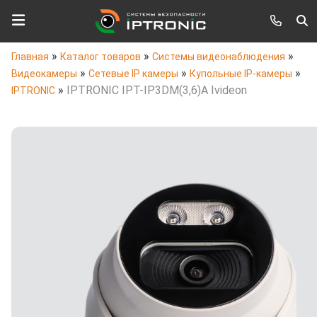
»
»
»
Главная
Каталог товаров
Системы видеонаблюдения
»
»
»
Видеокамеры
Сетевые IP камеры
Купольные IP-камеры
»
IPTRONIC IPT-IP3DM(3,6)A Ivideon
IPTRONIC