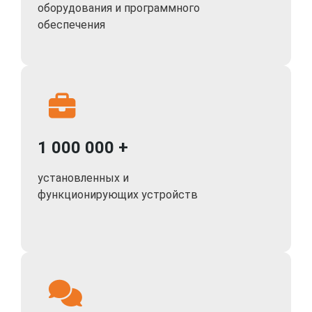
оборудования и программного
работу в любых условиях.
обеспечения
Поддержка Российского облачного сервиса
видеонаблюдения IVIDEON
Уличная IP видеокамера с ИК-подсветкой
обеспечивает надежное и высококачественное
видеонаблюдение, что делает её отличным выбором
для охраны объектов, как частных, так и
общественных.
1 000 000 +
установленных и
функционирующих устройств