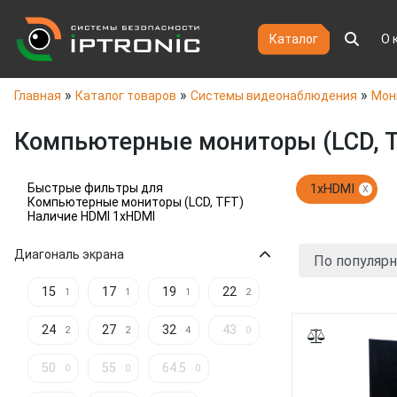
Каталог
О 
»
»
»
Главная
Каталог товаров
Системы видеонаблюдения
Мон
Компьютерные мониторы (LCD, 
Быстрые фильтры для
1xHDMI
X
Компьютерные мониторы (LCD, TFT)
Наличие HDMI 1xHDMI
Диагональ экрана
15
17
19
22
1
1
1
2
24
27
32
43
2
2
4
0
50
55
64.5
0
0
0