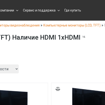
компании
Сервис и поддержка
Где купить
»
»
иторы видеонаблюдения
Компьютерные мониторы (LCD, TFT)
TFT) Наличие HDMI 1xHDMI
16