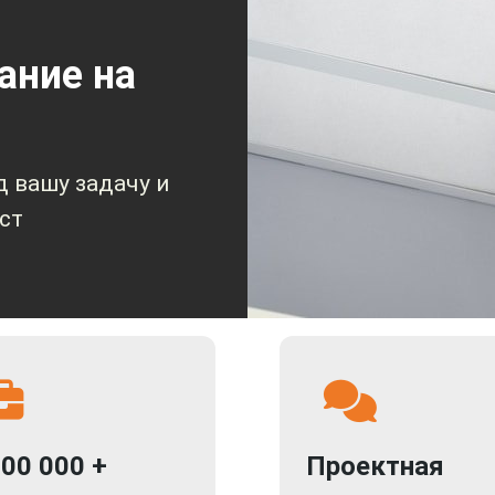
ание на
 вашу задачу и
ст
000 000 +
Проектная