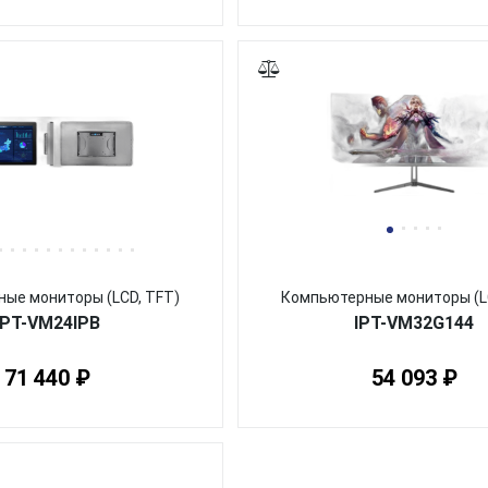
ые мониторы (LCD, TFT)
Компьютерные мониторы (L
IPT-VM24IPB
IPT-VM32G144
71 440 ₽
54 093 ₽