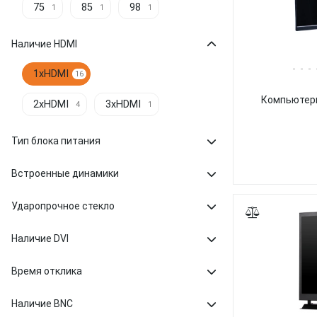
75
85
98
1
1
1
Наличие HDMI
1xHDMI
16
Компьютерн
2xHDMI
3xHDMI
4
1
Тип блока питания
Встроенные динамики
Ударопрочное стекло
Наличие DVI
Время отклика
Наличие BNC