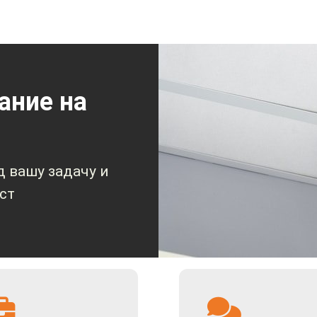
цию у менеджера.
ание на
 вашу задачу и
ст