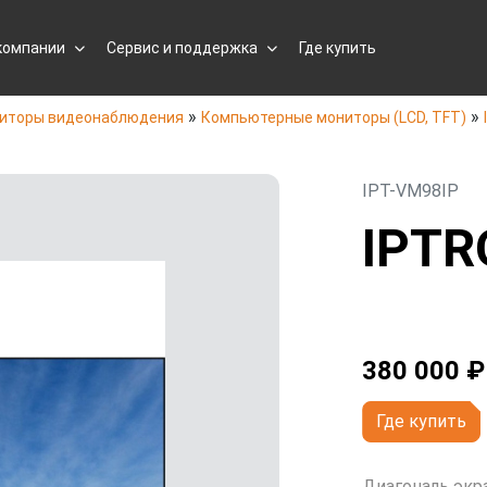
компании
Сервис и поддержка
Где купить
»
»
иторы видеонаблюдения
Компьютерные мониторы (LCD, TFT)
IPT-VM98IP
IPTR
380 000 ₽
Где купить
Диагональ экр