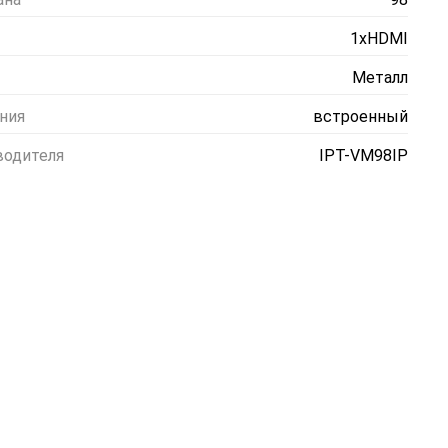
1xHDMI
Металл
ания
встроенный
водителя
IPT-VM98IP