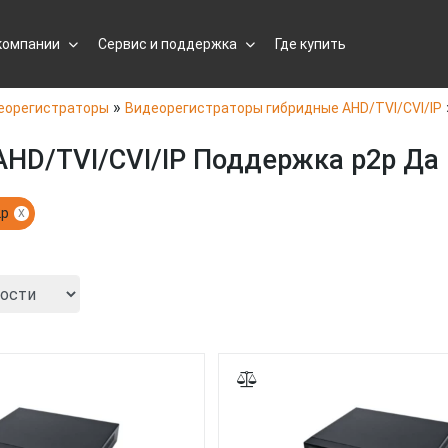
компании
Сервис и поддержка
Где купить
»
еорегистраторы
Видеорегистраторы гибридные AHD/TVI/CVI/IP
HD/TVI/CVI/IP Поддержка p2p Да
2p
X