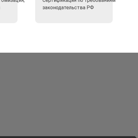
томизация,
Сертификация по требованиям
я
законодательства РФ