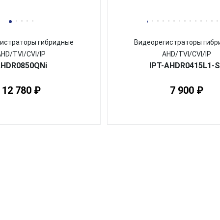
истраторы гибридные
Видеорегистраторы гибр
AHD/TVI/CVI/IP
AHD/TVI/CVI/IP
HDR0850QNi
IPT-AHDR0415L1-S
12 780 ₽
7 900 ₽