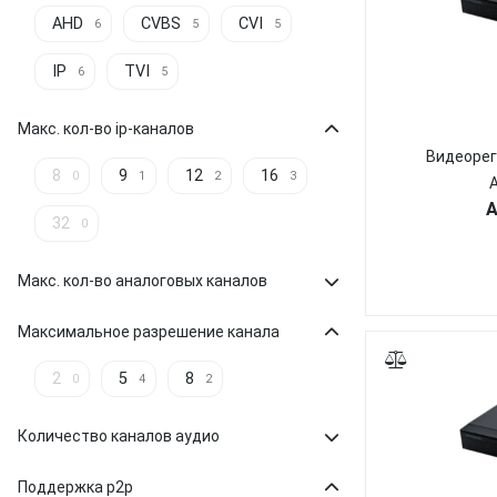
AHD
CVBS
CVI
6
5
5
IP
TVI
6
5
Макс. кол-во ip-каналов
Видеорег
8
9
12
16
0
1
2
3
A
32
0
Макс. кол-во аналоговых каналов
Максимальное разрешение канала
2
5
8
0
4
2
Количество каналов аудио
Поддержка p2p