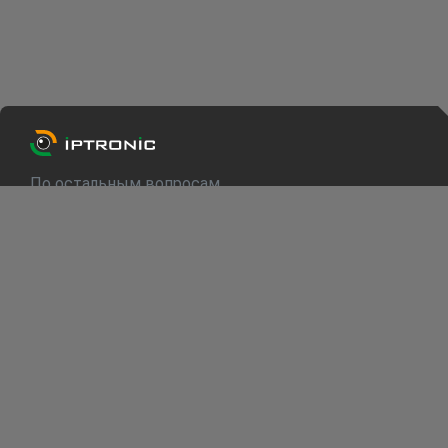
По остальным вопросам
info@iptronic.ru
Техподдержка
support@iptronic.ru
О компании
Каталог