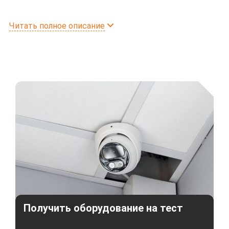
Это требование действует в с соответствии с
Читать полное описание
Постановлением правительства РФ №969
«Об утверждении требований к функциональным
свойствам технических средств обеспечения
транспортной безопасности и Правил обязательной
сертификации технических средств обеспечения
транспортной безопасности».
Оборудование IPTRONIC прошло проверку, имеет
всю обязательную сертификацию и полностью
соответствует требованиям действующего
законодательства в области транспортной
безопасности. Видеонаблюдение разрешено к
установке на всех видах автотехники, включая
автомобили ЧОП и служебный транспорт.
Получить оборудование на тест
Важно! Для исключения проблем во время
проведения проверок на ОТИ, перевозчик