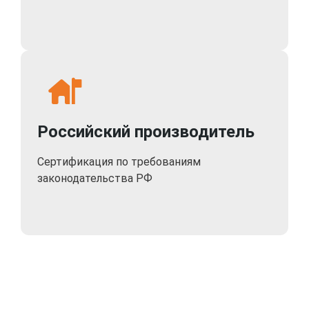
регистратором IPTRONIC можно по сети или локально
(с помощью мыши), с выводом изображений от
камер на HDMI или VGA монитор. Одновременно к
видеорегистратору IPTRONIC IPTS-NVR0450PiTS
может подключаться до шести пользователей.
Максимальный входящий битрейт достигает 60
Мбит.PoE бюджет до 50Вт.
Российский производитель
Сертификация по требованиям
законодательства РФ