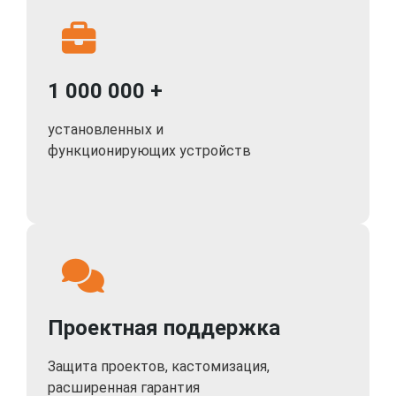
реального времени 1 канала 5МП
до 9 IP камер 4МП и воспроизведение в режиме
реального времени 1 канала 4МП
до 9 IP камер 3МП и воспроизведение в режиме
1 000 000 +
реального времени 2 каналов 3МП
до 9 IP камер 2МП/1,3МП/1МП/D1 и
установленных и
воспроизведение в режиме реального времени 4
функционирующих устройств
канала 2МП/1,3МП/1МП
Локальное архивирование производится на
внутренний жесткий диск до 8 Тб (он в комплект
поставки не включен). Также архивацию можно
производить на usb-flash, по сети или используя P2P
сервис, то есть в этом плане видеорегистратор
IPTRONIC IPTS-NVR0450PiTS имеет хорошие
Проектная поддержка
возможности. К тому же эта десктоп-модель
поддерживает мобильные платформы Android и iOS,
Защита проектов, кастомизация,
сети Wi-Fi и 3G/4G (через роутер). Управлять
расширенная гарантия