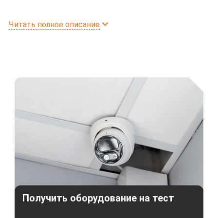
Это требование действует в с соответствии с
Читать полное описание
Постановлением правительства РФ №969
«Об утверждении требований к функциональным
свойствам технических средств обеспечения
транспортной безопасности и Правил обязательной
сертификации технических средств обеспечения
транспортной безопасности».
Оборудование IPTRONIC прошло проверку, имеет
всю обязательную сертификацию и полностью
соответствует требованиям действующего
законодательства в области транспортной
безопасности. Видеонаблюдение разрешено к
установке на всех видах автотехники, включая
автомобили ЧОП и служебный транспорт.
Получить оборудование на тест
Важно! Для исключения проблем во время
проведения проверок на ОТИ, перевозчик