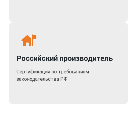
обладает широкими возможностями
удаленного мониторинга: интернет-браузер,
мобильные устройства (iPhone, iPad, Android),
бесплатный облачный сервис (P2P) -
IPTRONIC, CMS до 64 камер. Поддержка
протокола Onvif позволяет работать с
большинством IP-камер.
Российский производитель
Сертификация по требованиям
законодательства РФ