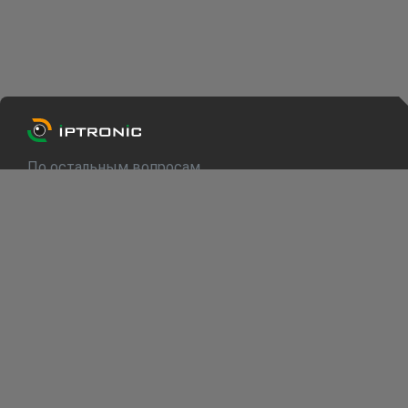
По остальным вопросам
info@iptronic.ru
Техподдержка
support@iptronic.ru
О компании
Каталог