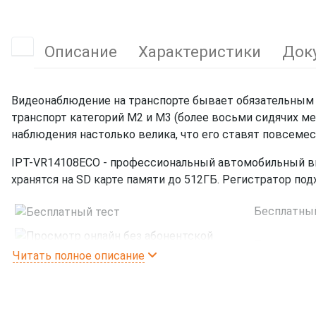
Описание
Характеристики
Док
Видеонаблюдение на транспорте бывает обязательным
транспорт категорий M2 и M3 (более восьми сидячих ме
наблюдения настолько велика, что его ставят повсемес
IPT-VR14108ECO - профессиональный автомобильный ви
хранятся на SD карте памяти до 512ГБ. Регистратор по
Бесплатны
Просмотр о
Читать полное описание
Установка 
сертифицир
Автомобильный видеорегистратор IPTRONIC IPT-VR1410