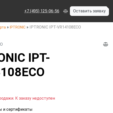
+7 (495) 125-06-56
Оставить заявку
»
»
IPTRONIC IPT-VR14108ECO
рта
IPTRONIC
CO
ONIC IPT-
4108ECO
родажи. К заказу недоступен
ы и сертификаты