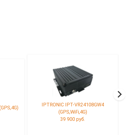
IPTRONIC IPT-VR24108GW4
(GPS,4G)
IPT
(GPS,WiFi,4G)
39 900 руб.