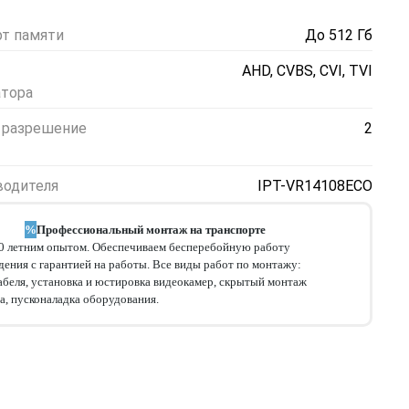
т памяти
До 512 Гб
AHD, CVBS, CVI, TVI
атора
 разрешение
2
водителя
IPT-VR14108ECO
%
Профессиональный монтаж на транспорте
10 летним опытом. Обеспечиваем бесперебойную работу
ения с гарантией на работы. Все виды работ по монтажу:
абеля, установка и юстировка видеокамер, скрытый монтаж
а, пусконаладка оборудования.