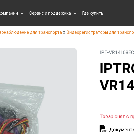
компании
Сервис и поддержка
Где купить
»
еонаблюдение для транспорта
Видеорегистраторы для транспо
IPT-VR14108E
IPTR
VR1
Товар снят с п
Документ