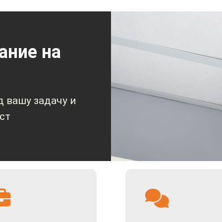
нной выгрузки данных. Поэтому и стоимость такая низкая
IPT-VR14108ECO – отличный выбор для строительной и др
 контроля.
ание на
 дорожной обстановки и происходящего в салоне.
вывод любого одного канала и просмотр в четыре окна.
 вашу задачу и
IPT-VR14108ECO способен работать от бортовой сети 9-3
ст
дования из строя при всплесках напряжения и других ан
энергопотребление в дежурном режиме, безопасное откл
аписывать со звуком, поддерживаются популярные аудиок
адежно шифруются и защищаются. Сжатие кодеками H.26