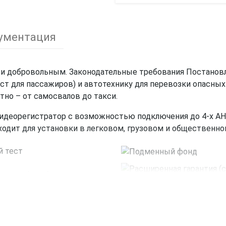
ументация
 и добровольным. Законодательные требования Постано
ст для пассажиров) и автотехнику для перевозки опасных 
тно – от самосвалов до такси.
деорегистратор с возможностью подключения до 4-х AHD
дходит для установки в легковом, грузовом и общественно
й тест
нлайн без абонентской платы
системы у
ованного инсталлятора
8ECO – бюджетное решение на четыре Full HD камеры фо