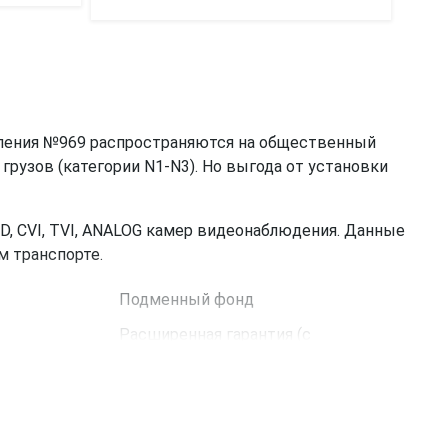
вления №969 распространяются на общественный
грузов (категории N1-N3). Но выгода от установки
, CVI, TVI, ANALOG камер видеонаблюдения. Данные
м транспорте.
Подменный фонд
Расширенная гарантия (с
возможностью пролонгации).
рматов AHD/CVI/TVI/CVBS. В этой модели отсутствует