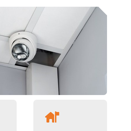
, зато надежность и весь базовый функционал – на
угой автотехники с передвижением на ограниченном
6В, он совместим с отечественной и зарубежной
омалиях.
ючение при критическом падении напряжения.
одеки – такие, как G.711U.
4/265 дает возможность эффективно использовать