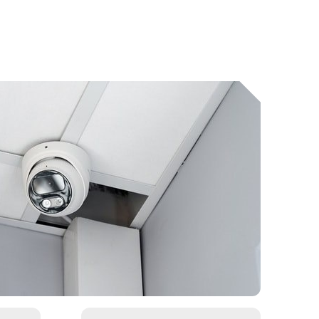
 требованиям действующего законодательства
лючая автомобили ЧОП и служебный транспорт.
 руках документацию, подтверждающее соответствие
ми AHD, CVI, TVI, IPC камер видеонаблюдения. Данные
ственном транспорте. С определением координат GPS/
Подменный фонд
Расширенная гарантия (с
возможностью пролонгации).