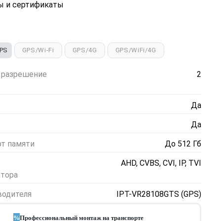
ы и сертификаты
PS
GPS/Wi-Fi
GPS/4G
GPS/WiFi/4G
 разрешение
2
Да
Да
т памяти
До 512 Гб
AHD, CVBS, CVI, IP, TVI
атора
водителя
IPT-VR28108GTS (GPS)
%
Профессиональный монтаж на транспорте