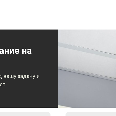
обязательную сертификацию и полностью соответствует
е разрешено к установке на всех видах автотехники, вк
оведения проверок на ОТИ, перевозчик обязан иметь на
бованиям ПП РФ № 969.
ный видеорегистратор с возможностью подключения до 8-
ание на
тор подходит для установки в легковом, грузовом и обще
 вашу задачу и
й тест
ст
нлайн без абонентской платы
системы у
ованного инсталлятора