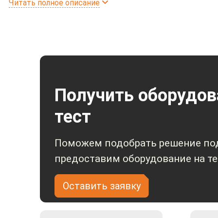
Читать полное описание
Оборудование IPTRONIC прошло проверку, имеет всю 
в области транспортной безопасности. Видеонаблюдени
Важно! Для исключения проблем во время пр
установленного на его ТС оборудования тре
IPT-VR28108GTS (GPS) - профессиональный автомобиль
Получить оборудов
хранятся на SD карте до 512ГБ и HDD до 4ТБ. Регистра
ГЛОНАСС.
тест
Поможем подобрать решение под
Бесплатны
предоставим оборудование на те
Просмотр о
Оставить заявку
Установка 
сертифицир