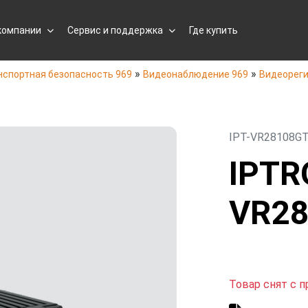
компании
Сервис и поддержка
Где купить
»
»
нспортная безопасность 969
Видеонаблюдение 969
Видеореги
IPT-VR28108GT
IPTR
VR28
Товар снят с п