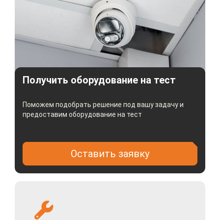
Сетевое хранение
: NAS (Поддержка NFS,SMB/CIFS),
ANR
Сетевой интерфейс
: 1 RJ45 10M/100M Ethernet
Получить оборудование на тест
Срабатывание тревоги
: smart-функции, разрыв сети,
конфликт IP-адресов, ошибки хранилища
Поможем подобрать решение под вашу задачу и
Основные преимущества
предоставим оборудование на тест
Всепогодная уличная камера IPTRONIC IPTS-
IP2320BMA(2,7-13,5) с хорошими техническими
Оставить заявку
характеристиками зарекомендует себя как
надежный элемент охранной системы. Позволяет
вести видеонаблюдение при низкой температуре: до
-35 градусов.