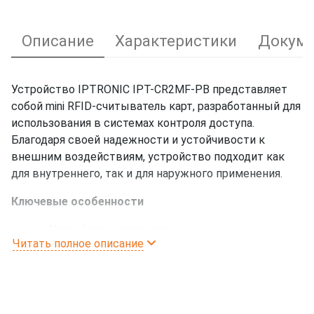
Описание
Характеристики
Докуме
Устройство IPTRONIC IPT-CR2MF-PB представляет
собой mini RFID-считыватель карт, разработанный для
использования в системах контроля доступа.
Благодаря своей надежности и устойчивости к
внешним воздействиям, устройство подходит как
для внутреннего, так и для наружного применения.
Ключевые особенности
Устройство изготовлено из
Читать полное описание
высококачественных материалов, устойчиво
к механическим повреждениям
Степень защиты IP68
Быстрое считывание карт (менее 0,1 секунды)
Ультранизкое энергопотребление: ток в