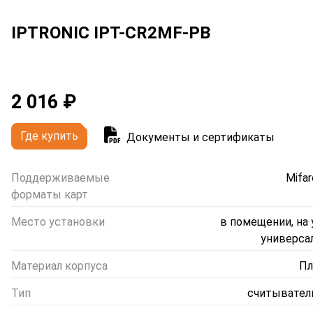
IPTRONIC IPT-CR2MF-PB
2 016 ₽
Где купить
Документы и сертификаты
Поддерживаемые
Mifar
форматы карт
Место установки
в помещении, на 
универса
Материал корпуса
Пл
Тип
считывател