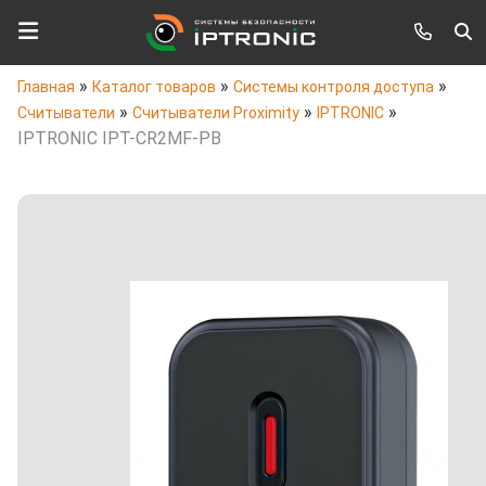
»
»
»
Главная
Каталог товаров
Системы контроля доступа
»
»
»
Считыватели
Считыватели Proximity
IPTRONIC
IPTRONIC IPT-CR2MF-PB