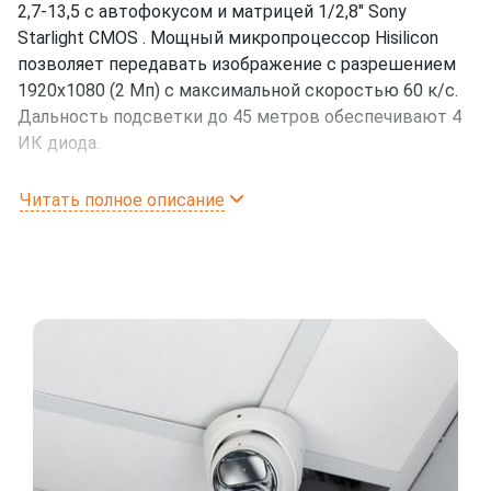
2,7-13,5 с автофокусом и матрицей 1/2,8" Sony
Starlight CMOS . Мощный микропроцессор Hisilicon
позволяет передавать изображение с разрешением
1920x1080 (2 Мп) с максимальной скоростью 60 к/с.
Дальность подсветки до 45 метров обеспечивают 4
ИК диода.
Основные преимущества
Читать полное описание
Встроенный WDR 120Db.
Поддержка microSD card с максимальным
объемом 256Gb
Вход/выход аудио.
Релейные 1 вх / 1 вых
Класс защиты IP67
Аналитика: PID (обнаружение вторжения по
периметру), LCD (обнаружение пересечения
линии), SOD (обнаружение стационарных