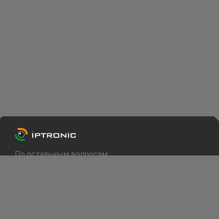
По остальным вопросам
info@iptronic.ru
Техподдержка
support@iptronic.ru