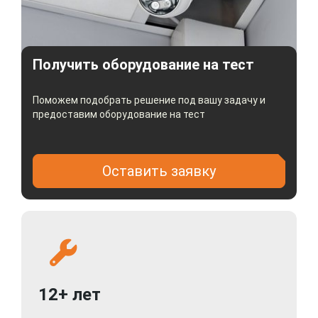
объектов), PD / VD (обнаружение людей /
транспортных средств), CC (перекрестный
подсчет), CD (определение плотности толпы),
Получить оборудование на тест
QD (определение длины очереди), HM
(тепловая карта), RSD (обнаружение звука),
LPD (обнаружение номерного знака), FD
Поможем подобрать решение под вашу задачу и
предоставим оборудование на тест
(обнаружение/распознавание лиц)
Оставить заявку
12+ лет