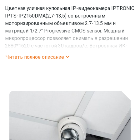
Цветная уличная купольная IP-видеокамера IPTRONIC
IPTS-IP2150DMA(2,7-13,5) со встроенным
моторизированным объективом 2.7-13.5 мм и
матрицей 1/2.7" Progressive CMOS sensor. Мощный
микропроцессор позволяет снимать в разрешении
2880*1620 с частотой 30 кадров/с. Встроенная ИК-
подсветка позволяет снимать в тёмное время суток
Читать полное описание
на расстоянии до 30 метров. Камера позволяет
транслировать 3 основных и 3 дополнительных
потока. Аудио вход/выход. Релейные вход/выход.
Класс защиты IP67, IK10. Питание камеры
осуществляется постоянным током 12В или PoE.
Основные преимущества
Уличная IP видеокамера с ИК-подсветкой
Объектив: 2.7-13.5 мм с углами обзора 114-32°