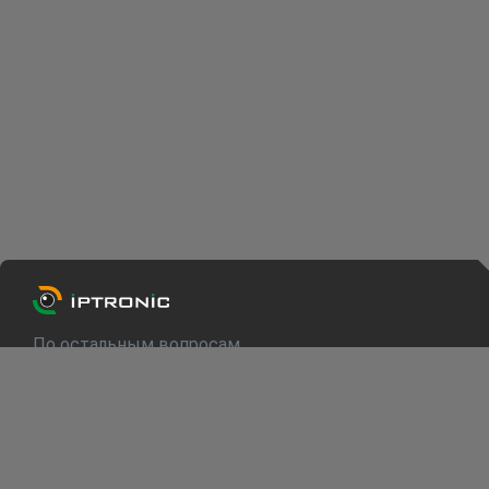
По остальным вопросам
info@iptronic.ru
Техподдержка
support@iptronic.ru