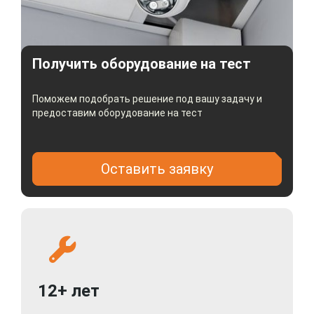
по горизонтали, 59-18° по вертикали, 140-36° по
диагонали
Матрица 1/2.7" Progressive CMOS sensor
Минимальная чувствительность 0.003 лк F1.2
Получить оборудование на тест
(AGC ON); B/W 0 лк IR ON
WDR 120dB
Поможем подобрать решение под вашу задачу и
Шумоподавление 3DNR
предоставим оборудование на тест
Аудио вход/выход
Релейные вход/выход
Класс защиты IP67, IK10
Оставить заявку
Слот для карт памяти MicroSD (до 256Gb)
Питание: DC12V/POE(IEEE802.3af)
12+ лет