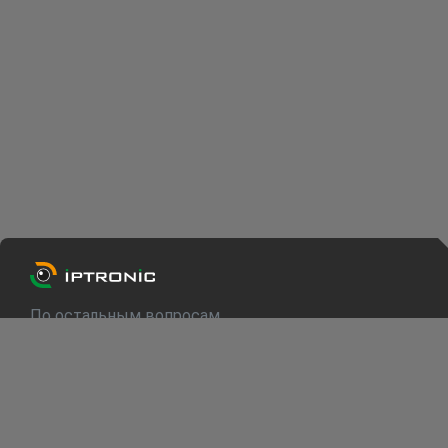
По остальным вопросам
info@iptronic.ru
Техподдержка
support@iptronic.ru