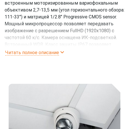
встроенным моторизированным вариофокальным
объективом 2,7-13,5 мм (угол горизонтального обзора:
111-33°) и матрицей 1/2.8" Progressive CMOS sensor.
Мощный микропроцессор позволяет передавать
изображение с разрешением FullHD (1920x1080) с
частотой 60 к/с. Камера оснащена ИК-подсветкой.
Встроенный WDR. Класс защиты IP67 позволяет
универсально использовать данную камеру как в
Читать полное описание
помещении так и на улице.
Основные преимущества
Встроенный WDR 120Db.
Поддержка microSD card с максимальным
объемом 256Gb
Вход/выход аудио.
Релейные 1 вх / 1 вых
Класс защиты IP67, IK10