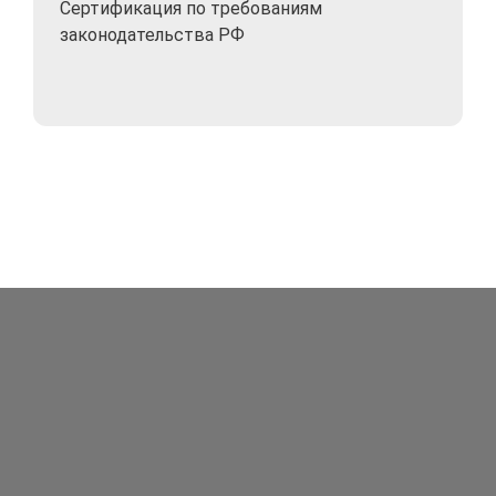
Сертификация по требованиям
срабатыванию внешних датчиков (открытия
законодательства РФ
двери / окна и пр.).
Полный удаленный контроль происходящего
со смартфонов на iOS и Android. От получения
оповещений о тревогах - до просмотра
видеопотока и управления движением
камеры.
Картинка разрешением Full HD обладает хорошей
детализацией, на видео легко рассмотреть черты
лица, эмоции людей и другие подробности.
Какие задачи решает
Беспроводная мини-PTZ камера IZITRONIC ЭГИДА
подходит для решения любых задач по
видеонаблюдению в помещении. С ее помощью вы
сможете: