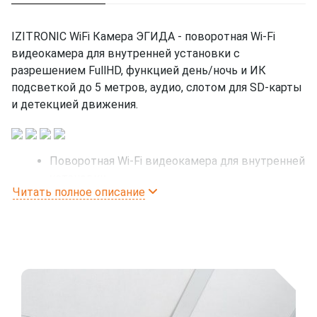
IZITRONIC WiFi Камера ЭГИДА - поворотная Wi-Fi
видеокамера для внутренней установки с
разрешением FullHD, функцией день/ночь и ИК
подсветкой до 5 метров, аудио, слотом для SD-карты
и детекцией движения.
Поворотная Wi-Fi видеокамера для внутренней
установки
Читать полное описание
Диапазон Wi-Fi: 2,4 ГГц (5 ГГц не
поддерживается)
Разрешение FullHD
Подсветка до 5 метров
Объектив 3.6 мм с углом обзора 135°
Температура эксплуатации от -10 °С до +60 °С
Слот для карт памяти microSD ( от 8 до 256
Гбайт)