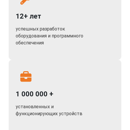
управления перемещением удобно пользоваться
мобильными приложениями для iOS и Android.
12+ лет
Наблюдайте за происходящим из любой точки мира с
экрана смартфона.
успешных разработок
оборудования и программного
обеспечения
Поворотная мини-камера ЭГИДА оснащена
микрофоном и динамиком. Первое используется для
фиксации разговоров, второе - дает возможность
использовать устройство как средство общения.
Видеозапись со звуком информативнее немой
картинки и может быть полезна во многих ситуациях
- к примеру, когда нужно разобраться в причине
1 000 000 +
ссоры.
установленных и
Запись может включаться при обнаружении
функционирующих устройств
движения перед объективом, а также при любом
громком звуке. Видеоролики сохраняются на карту