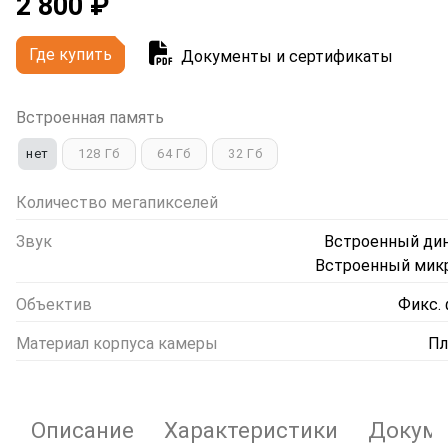
2 800 ₽
Где купить
Документы и сертификаты
Встроенная память
нет
128 Гб
64 Гб
32 Гб
Количество мегапикселей
Звук
Встроенный дин
Встроенный мик
Объектив
Фикс.
Материал корпуса камеры
Пл
Описание
Характеристики
Докуме