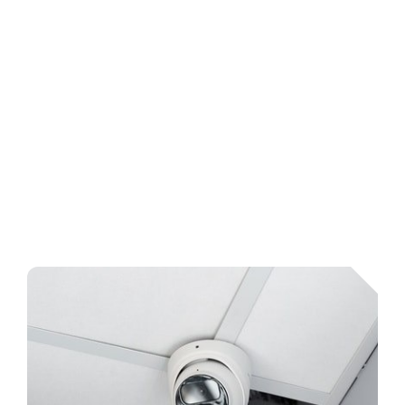
IPT-BC2(512) – персональное носимое устройство
регистрации информации окружающей обстановки.
Гарантия: 2 года (на акб 1 год)
Особенности:
Поддержка разрешения до 2560*1440
120 градусов угол обзора
Продолжительность записи 12 часов при
разрешении 720Р
Ночная съемка
Вес устройства 118 гр
Поддержка пост и пред записи
Класс защиты IP67
Хранилище: 512 ГБ
Бюджетный персональный видеорегистратор