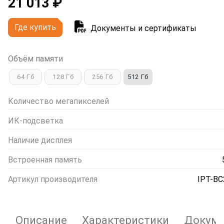
21 013 ₽
Где купить
Документы и сертификаты
Объём памяти
64 Гб
128 Гб
256 Гб
512 Гб
Количество мегапикселей
ИК-подсветка
Наличие дисплея
Встроенная память
Артикул производителя
IPT-BC
Описание
Характеристики
Докуме