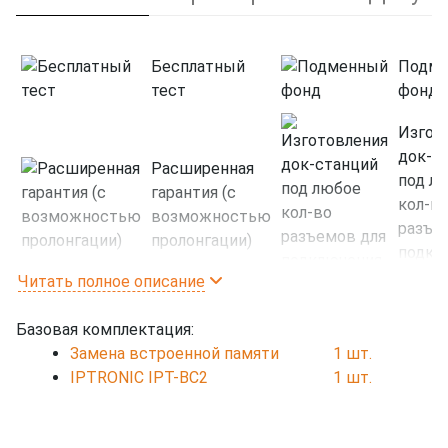
Бесплатный
Подм
тест
фонд
Изгот
док-с
Расширенная
под л
гарантия (с
кол-в
возможностью
разъе
пролонгации)
подкл
устро
Читать полное описание
Базовая комплектация:
Интег
Замена встроенной памяти
1 шт.
со
Доработка ПО
IPTRONIC IPT-BC2
1 шт.
сторо
платф