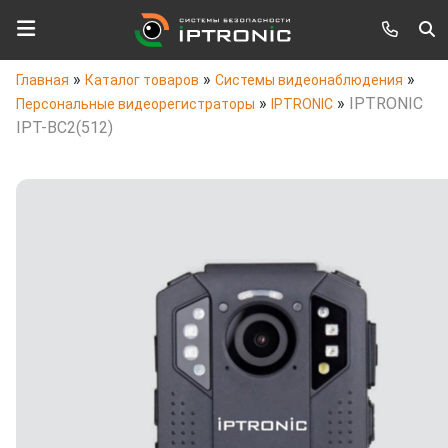
»
»
»
Главная
Каталог товаров
Системы видеонаблюдения
»
»
IPTRONIC
Персональные видеорегистраторы
IPTRONIC
IPT-BC2(512)