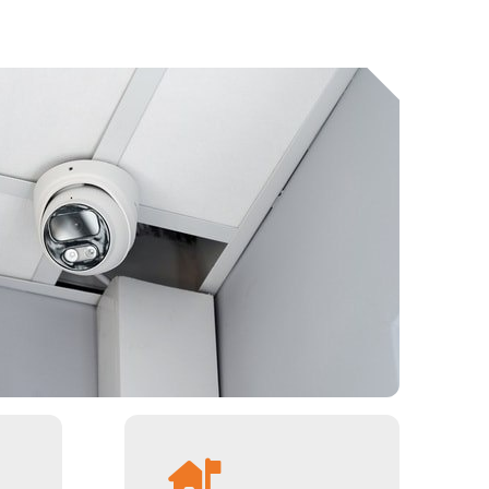
 10 мини-камер. Регистратор сохраняет видео на
ижают количество аварийных ситуаций.
х людей.
рузов на стоянках и в пути.
ется дисциплина, повышается безопасность водителей
уживание и ремонт техники. Коммерческий транспорт
ия видов транспорта. Рассмотрим кратко выгоды с