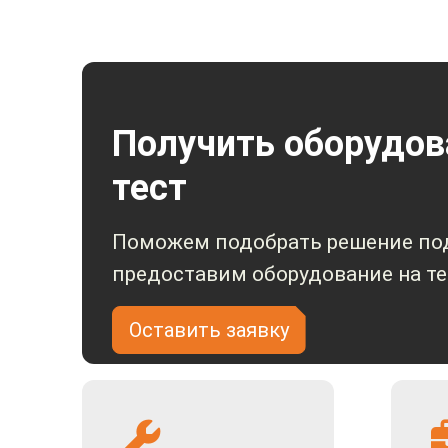
Какие задачи решает мониторинг на транспорте
Система автомобильного видеонаблюдения включает в с
жесткий диск или карту памяти, запись может вестись
Получить оборудов
Интеллектуальный анализ дорожной обстановки,
Мониторинг поведения пассажиров позволяет б
тест
Видеонаблюдение в грузовом отсеке предупрежда
Видеозаписи помогают при разбирательстве ава
Контроль по GPS/ГЛОНАСС позволяет отслежива
Поможем подобрать решение под
и автотехники.
предоставим оборудование на те
Статистика показывает, что видеонаблюдение заметно
становится более прибыльным, а страховые взносы – 
Оставить заявку
Особенности и сферы применения
Видеонаблюдение на практике доказало высокую эффек
учетом сферы применения.