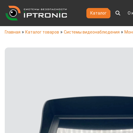
Каталог
О 
»
»
»
Главная
Каталог товаров
Системы видеонаблюдения
Мон