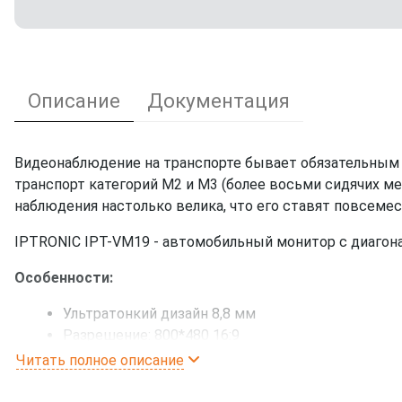
Описание
Документация
Видеонаблюдение на транспорте бывает обязательным
транспорт категорий M2 и M3 (более восьми сидячих ме
наблюдения настолько велика, что его ставят повсемес
IPTRONIC IPT-VM19 - автомобильный монитор с диагон
Особенности:
Ультратонкий дизайн 8,8 мм
Разрешение: 800*480 16:9
PAL / NTSC (авто определение)
Читать полное описание
4 видео входа
Видео вход: CVBS & VGA