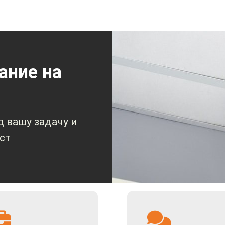
ебя видеорегистратор, к которому подключается от 1 до
 непрерывно и по событиям.
ание на
 контроль состояния водителя и манеры его вождения сн
ыстро решать конфликты, упрощает поиск разыскиваемы
ет хищения и другие инциденты, повышает сохранность г
рий, автоподстав, других дорожных происшествий.
ть перемещение транспорта в реальном времени. Улучша
 вашу задачу и
ст
 уменьшает количество аварий, снижает затраты на обсл
понижаются.
тивность и быструю окупаемость для всех без исключен