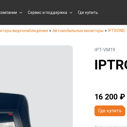
компании
Сервис и поддержка
Где купить
»
»
иторы видеонаблюдения
Автомобильные мониторы
IPTRONIC
IPT-VM19
IPTR
16 200 ₽
Где купить