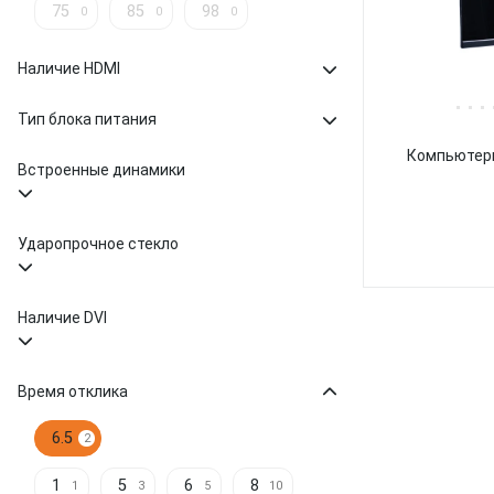
75
85
98
0
0
0
Наличие HDMI
Тип блока питания
Компьютерн
Встроенные динамики
Ударопрочное стекло
Наличие DVI
Время отклика
6.5
2
1
5
6
8
1
3
5
10