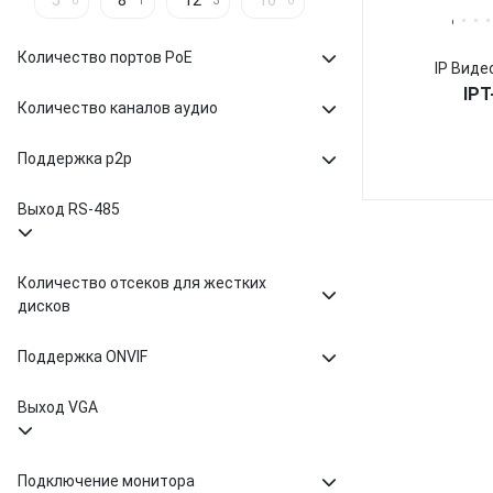
5
8
12
16
0
1
3
0
Количество портов PoE
IP Виде
IPT
Количество каналов аудио
Поддержка p2p
Выход RS-485
Количество отсеков для жестких
дисков
Поддержка ONVIF
Выход VGA
Подключение монитора