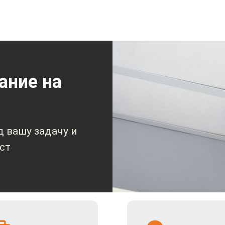
ание на
 вашу задачу и
ст