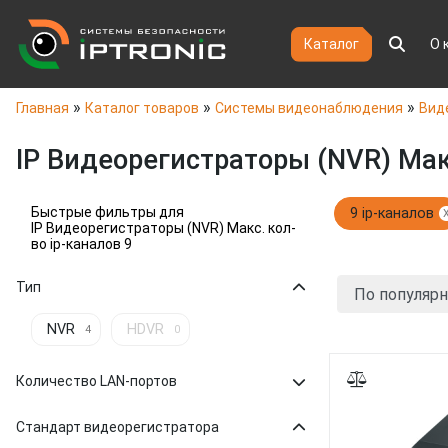
Каталог
О 
»
»
»
Главная
Каталог товаров
Системы видеонаблюдения
Вид
IP Видеорегистраторы (NVR) Макс
Быстрые фильтры для
9 ip-каналов
IP Видеорегистраторы (NVR) Макс. кол-
во ip-каналов 9
Тип
NVR
HDVR
4
0
Количество LAN-портов
Стандарт видеорегистратора