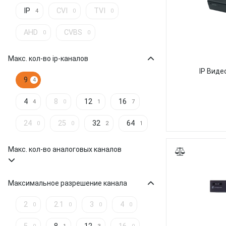
IP
CVI
TVI
4
0
0
AHD
CVBS
0
0
Макс. кол-во ip-каналов
IP Виде
9
4
4
8
12
16
4
0
1
7
24
25
32
64
0
0
2
1
Макс. кол-во аналоговых каналов
Максимальное разрешение канала
2
2.1
3
4
0
0
0
0