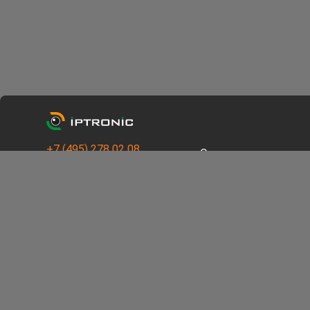
+7 (495) 278 02 08
О компании
Техподдержка
О нас
support@iptronic.ru
Контакты
По остальным вопросам
Наши клиенты
info@iptronic.ru
Гарантии