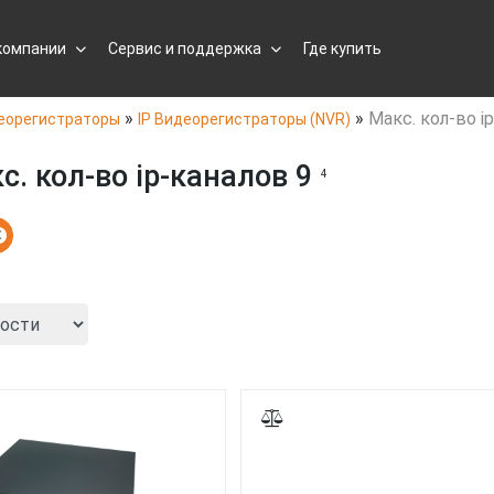
компании
Сервис и поддержка
Где купить
»
»
Макс. кол-во i
еорегистраторы
IP Видеорегистраторы (NVR)
. кол-во ip-каналов 9
4
X