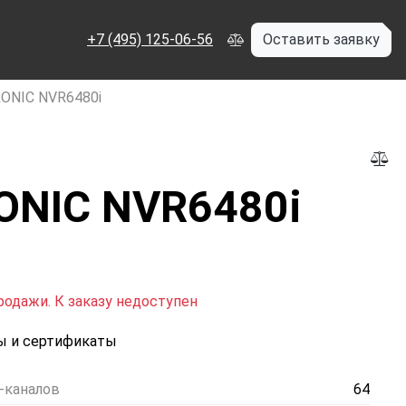
+7 (495) 125-06-56
Оставить заявку
ONIC NVR6480i
ONIC NVR6480i
родажи. К заказу недоступен
ы и сертификаты
p-каналов
64