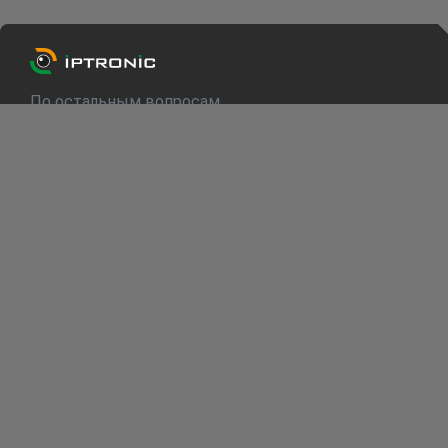
По остальным вопросам
info@iptronic.ru
Техподдержка
support@iptronic.ru
О компании
Каталог
Для клиентов